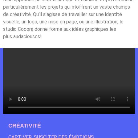
particulièrement les projets qui m’offrent
un vaste champs
de créativité.
Qu’il s’agisse de travailler sur une identité
visuelle, un
logo, une mise en page, ou une illustration, le
studio
Cocora donne forme aux idées graphiques les
plus
audacieuses!
CRÉATIVITÉ
CAPTIVER, SUSCITER DES ÉMOTIONS,